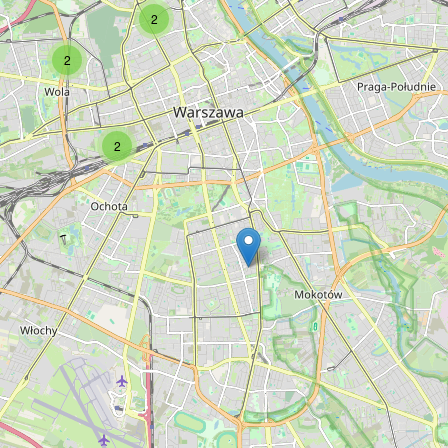
2
Type:
doityourself
2
Metkol
2
Type:
doityourself
Świat Narzędzi
Type:
doityourself
Jula