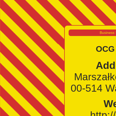
Business 
OCG 
Add
Marszałk
00-514 W
We
http:/