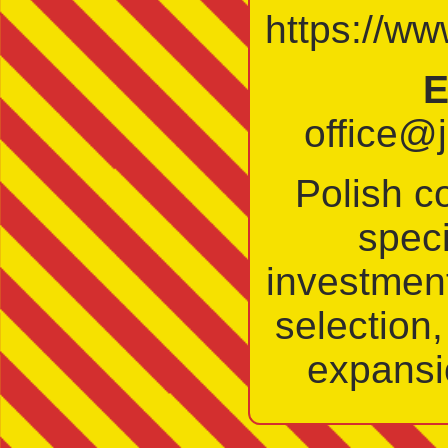
https://w
E
office@
Polish co
speci
investment
selection
expansi