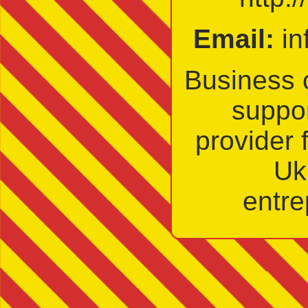
Email:
in
Business 
suppor
provider 
Uk
entre