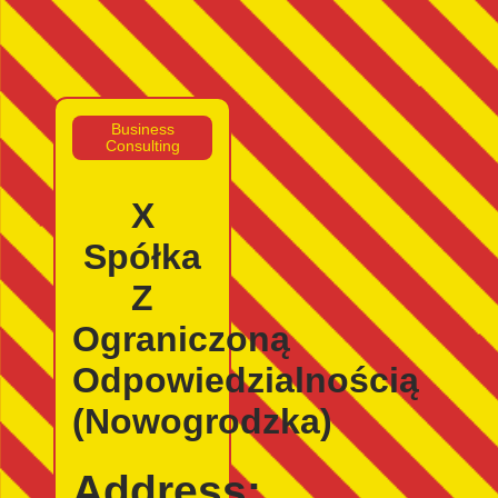
Business
Consulting
X
Spółka
Z
Ograniczoną
Odpowiedzialnością
(Nowogrodzka)
Address: