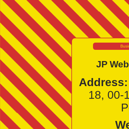
Busi
JP Webe
Address:
18, 00-
P
We